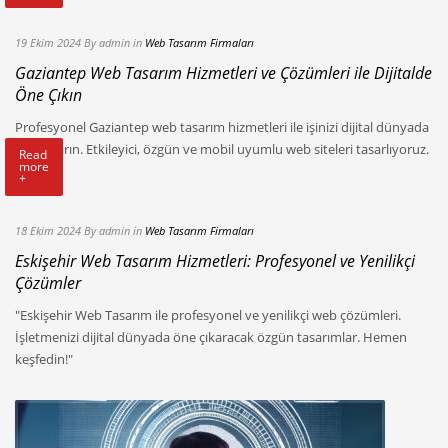
19 Ekim 2024
By admin
in
Web Tasarım Firmaları
Gaziantep Web Tasarım Hizmetleri ve Çözümleri ile Dijitalde
Öne Çıkın
Profesyonel Gaziantep web tasarım hizmetleri ile işinizi dijital dünyada
öne çıkarın. Etkileyici, özgün ve mobil uyumlu web siteleri tasarlıyoruz.
Read
more
+
18 Ekim 2024
By admin
in
Web Tasarım Firmaları
Eskişehir Web Tasarım Hizmetleri: Profesyonel ve Yenilikçi
Çözümler
"Eskişehir Web Tasarım ile profesyonel ve yenilikçi web çözümleri.
İşletmenizi dijital dünyada öne çıkaracak özgün tasarımlar. Hemen
keşfedin!"