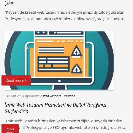
Çıkın
"Kayseri'de kreatif web tasarım hizmetleriyle işinizi dijitalde yükseltin.
Profesyonel, kullanıcı odaklı çözümlerle online varlığınızı güçlendirin."
Read more +
23 Ekim 2024
By admin
in
Web Tasarım Firmaları
İzmir Web Tasarım Hizmetleri ile Dijital Varlığınızı
Güçlendirin
İzmir Web Tasarım hizmetleri ile işletmenizi dijital dünyada bir adım
öne taşıyın! Profesyonel ve SEO uyumlu web siteleri için doğru adres.
Read
more