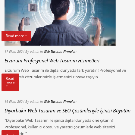
Read more +
17 Ekim 2024
By admin
in
Web Tasarım Firmaları
Erzurum Profesyonel Web Tasarım Hizmetleri
Erzurum Web Tasarım ile dijital dünyada fark yaratın! Profesyonel ve
özgün web çözümlerimizle işletmenizi zirveye taşıyın.
Read
more
+
16 Ekim 2024
By admin
in
Web Tasarım Firmaları
Diyarbakır Web Tasarım ve SEO Çözümleriyle İşinizi Büyütün
"Diyarbakır Web Tasarım ile işinizi dijital dünyada öne çıkarın!
Profesyonel, kullanıcı dostu ve yaratıcı çözümlerle web sitenizi
güçlendirin."