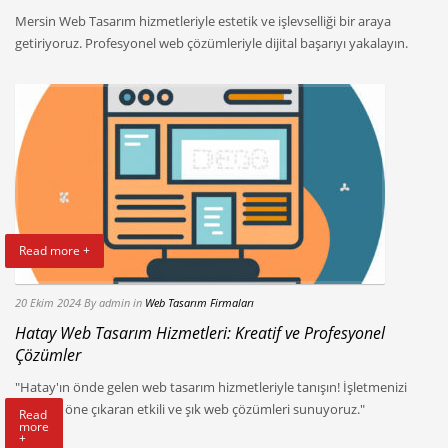
Mersin Web Tasarım hizmetleriyle estetik ve işlevselliği bir araya
getiriyoruz. Profesyonel web çözümleriyle dijital başarıyı yakalayın.
Read more +
20 Ekim 2024
By admin
in
Web Tasarım Firmaları
Hatay Web Tasarım Hizmetleri: Kreatif ve Profesyonel
Çözümler
"Hatay'ın önde gelen web tasarım hizmetleriyle tanışın! İşletmenizi
dijitalde öne çıkaran etkili ve şık web çözümleri sunuyoruz."
Read
more
+