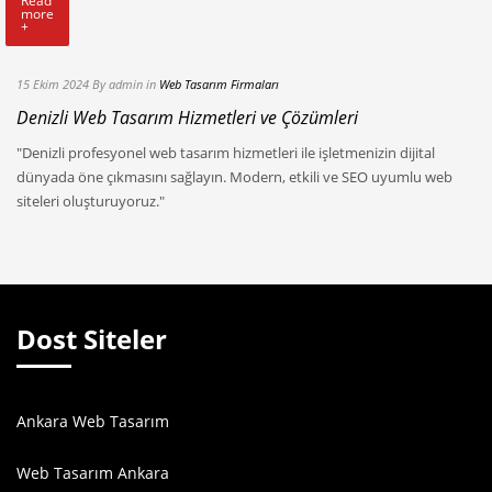
Read
more
+
15 Ekim 2024
By admin
in
Web Tasarım Firmaları
Denizli Web Tasarım Hizmetleri ve Çözümleri
"Denizli profesyonel web tasarım hizmetleri ile işletmenizin dijital
dünyada öne çıkmasını sağlayın. Modern, etkili ve SEO uyumlu web
siteleri oluşturuyoruz."
Dost Siteler
Ankara Web Tasarım
Web Tasarım Ankara