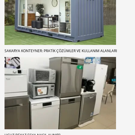
SAKARYA KONTEYNER: PRATIK ÇÖZÜMLER VE KULLANIM ALANLARI