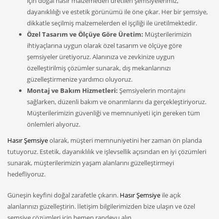
için doğal hasır malzemeden üretilen şemsiyelerimiz,
dayanıklılığı ve estetik görünümü ile öne çıkar. Her bir şemsiye,
dikkatle seçilmiş malzemelerden el işçiliği ile üretilmektedir.
Özel Tasarım ve Ölçüye Göre Üretim:
Müşterilerimizin
ihtiyaçlarına uygun olarak özel tasarım ve ölçüye göre
şemsiyeler üretiyoruz. Alanınıza ve zevkinize uygun
özelleştirilmiş çözümler sunarak, dış mekanlarınızı
güzelleştirmenize yardımcı oluyoruz.
Montaj ve Bakım Hizmetleri:
Şemsiyelerin montajını
sağlarken, düzenli bakım ve onarımlarını da gerçekleştiriyoruz.
Müşterilerimizin güvenliği ve memnuniyeti için gereken tüm
önlemleri alıyoruz.
Hasır Şemsiye
olarak, müşteri memnuniyetini her zaman ön planda
tutuyoruz. Estetik, dayanıklılık ve işlevsellik açısından en iyi çözümleri
sunarak, müşterilerimizin yaşam alanlarını güzelleştirmeyi
hedefliyoruz.
Güneşin keyfini doğal zarafetle çıkarın.
Hasır Şemsiye
ile açık
alanlarınızı güzelleştirin. İletişim bilgilerimizden bize ulaşın ve özel
şemsiye çözümleri için hemen randevu alın.