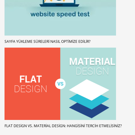
SAYFA YÜKLEME SÜRELERI NASIL OPTIMIZE EDILIR?
FLAT DESIGN VS. MATERIAL DESIGN: HANGISINI TERCIH ETMELISINIZ?