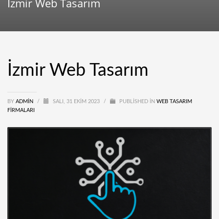
İzmir Web Tasarım
İzmir Web Tasarım
BY
ADMIN
/
SALI, 31 EKIM 2023
/
PUBLISHED IN
WEB TASARIM
FIRMALARI